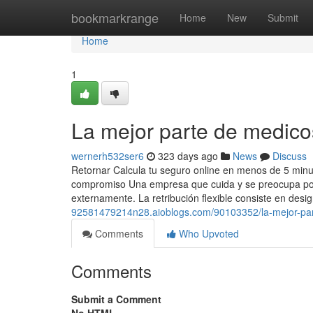
Home
bookmarkrange
Home
New
Submit
Home
1
La mejor parte de medic
wernerh532ser6
323 days ago
News
Discuss
Retornar Calcula tu seguro online en menos de 5 minut
compromiso Una empresa que cuida y se preocupa por
externamente. La retribución flexible consiste en desig
92581479214n28.aioblogs.com/90103352/la-mejor-pa
Comments
Who Upvoted
Comments
Submit a Comment