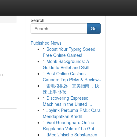
Search
Go
Published News
1
Boost Your Typing Speed:
Free Online Games!
1
Monk Backgrounds: A
Guide to Belief and Skill
1
Best Online Casinos
in
Canada: Top Picks & Reviews
1
雷电模拟器：完美指南 ，快
速 上手 体验
1
Discovering Espresso
Machines in the United ...
1
Joylink Percuma RM5: Cara
Mendapatkan Kredit
1
Vuoi Guadagnare Online
Regalando Valore? La Gui...
1
{Medizinische Substanzen