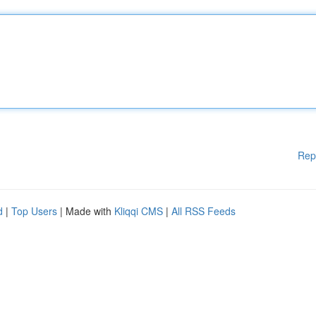
Rep
d
|
Top Users
| Made with
Kliqqi CMS
|
All RSS Feeds