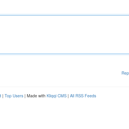
Rep
d
|
Top Users
| Made with
Kliqqi CMS
|
All RSS Feeds