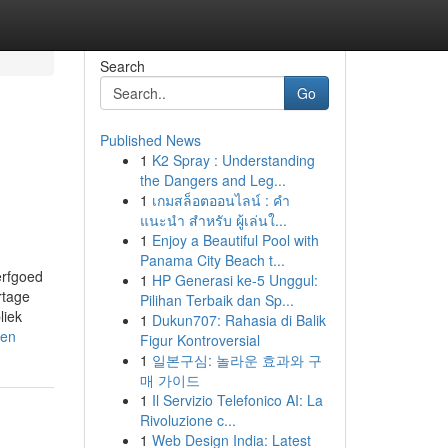
Search
Go
Published News
1
K2 Spray : Understanding
the Dangers and Leg...
1
เกมสล็อตออนไลน์ : คำ
แนะนำ สำหรับ ผู้เล่นใ...
1
Enjoy a Beautiful Pool with
Panama City Beach t...
erfgoed
1
HP Generasi ke-5 Unggul:
rtage
Pilihan Terbaik dan Sp...
liek
1
Dukun707: Rahasia di Balik
gen
Figur Kontroversial
1
일본구심: 놀라운 효과와 구
매 가이드
1
Il Servizio Telefonico AI: La
Rivoluzione c...
1
Web Design India: Latest