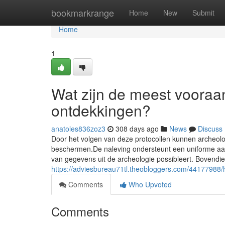
Home
bookmarkrange
Home
New
Submit
Home
1
Wat zijn de meest voora
ontdekkingen?
anatoles836zoz3
308 days ago
News
Discuss
Door het volgen van deze protocollen kunnen archeolog
beschermen.De naleving ondersteunt een uniforme aa
van gegevens uit de archeologie possibleert. Bovendien
https://adviesbureau71tl.theobloggers.com/44177988
Comments
Who Upvoted
Comments