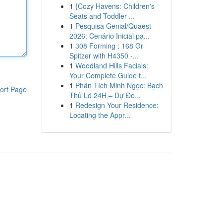
1
{Cozy Havens: Children's
Seats and Toddler ...
1
Pesquisa Genial/Quaest
2026: Cenário Inicial pa...
1
308 Forming : 168 Gr
Spitzer with H4350 -...
1
Woodland Hills Facials:
Your Complete Guide t...
1
Phân Tích Minh Ngọc: Bạch
ort Page
Thủ Lô 24H – Dự Đo...
1
Redesign Your Residence:
Locating the Appr...