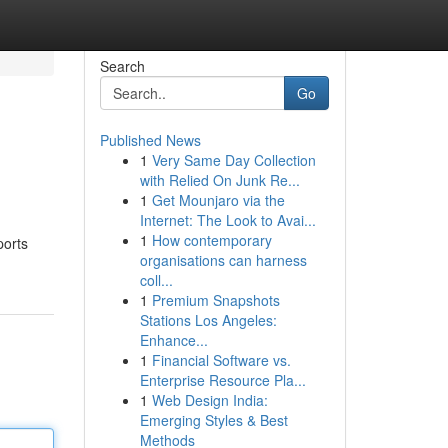
Search
Go
Published News
1
Very Same Day Collection
with Relied On Junk Re...
1
Get Mounjaro via the
Internet: The Look to Avai...
1
How contemporary
ports
organisations can harness
coll...
1
Premium Snapshots
Stations Los Angeles:
Enhance...
1
Financial Software vs.
Enterprise Resource Pla...
1
Web Design India:
Emerging Styles & Best
Methods