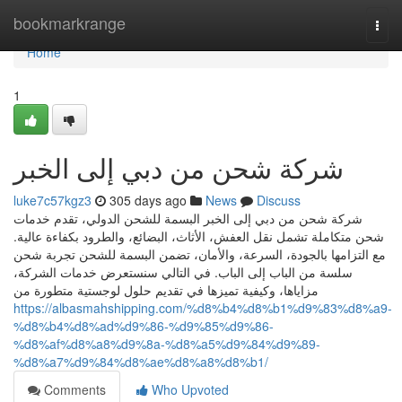
Home
bookmarkrange
Togg
navi
Home
1
شركة شحن من دبي إلى الخبر
luke7c57kgz3
305 days ago
News
Discuss
شركة شحن من دبي إلى الخبر البسمة للشحن الدولي، تقدم خدمات
شحن متكاملة تشمل نقل العفش، الأثاث، البضائع، والطرود بكفاءة عالية.
مع التزامها بالجودة، السرعة، والأمان، تضمن البسمة للشحن تجربة شحن
سلسة من الباب إلى الباب. في التالي سنستعرض خدمات الشركة،
مزاياها، وكيفية تميزها في تقديم حلول لوجستية متطورة من
https://albasmahshipping.com/%d8%b4%d8%b1%d9%83%d8%a9-
%d8%b4%d8%ad%d9%86-%d9%85%d9%86-
%d8%af%d8%a8%d9%8a-%d8%a5%d9%84%d9%89-
%d8%a7%d9%84%d8%ae%d8%a8%d8%b1/
Comments
Who Upvoted