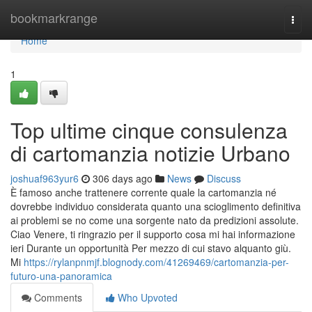
Home
bookmarkrange
Togg
navi
Home
1
Top ultime cinque consulenza
di cartomanzia notizie Urbano
joshuaf963yur6
306 days ago
News
Discuss
È famoso anche trattenere corrente quale la cartomanzia né
dovrebbe individuo considerata quanto una scioglimento definitiva
ai problemi se no come una sorgente nato da predizioni assolute.
Ciao Venere, ti ringrazio per il supporto cosa mi hai informazione
ieri Durante un opportunità Per mezzo di cui stavo alquanto giù.
Mi
https://rylanpnmjf.blognody.com/41269469/cartomanzia-per-
futuro-una-panoramica
Comments
Who Upvoted