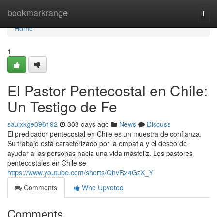
Home
bookmarkrange
Togg
navi
Home
1
El Pastor Pentecostal en Chile:
Un Testigo de Fe
saulxkge396192
303 days ago
News
Discuss
El predicador pentecostal en Chile es un muestra de confianza.
Su trabajo está caracterizado por la empatía y el deseo de
ayudar a las personas hacia una vida másfeliz. Los pastores
pentecostales en Chile se
https://www.youtube.com/shorts/QhvR24GzX_Y
Comments
Who Upvoted
Comments