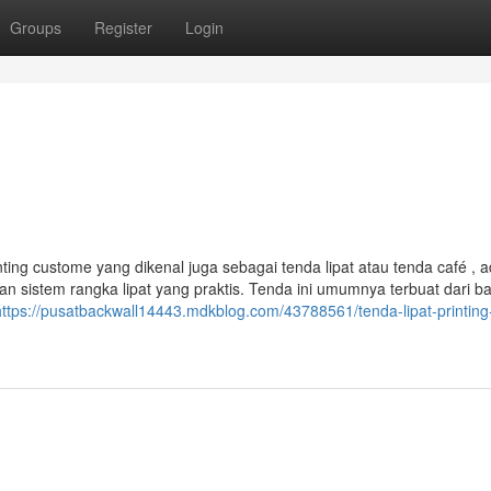
Groups
Register
Login
nting custome yang dikenal juga sebagai tenda lipat atau tenda café , 
n sistem rangka lipat yang praktis. Tenda ini umumnya terbuat dari b
https://pusatbackwall14443.mdkblog.com/43788561/tenda-lipat-printing