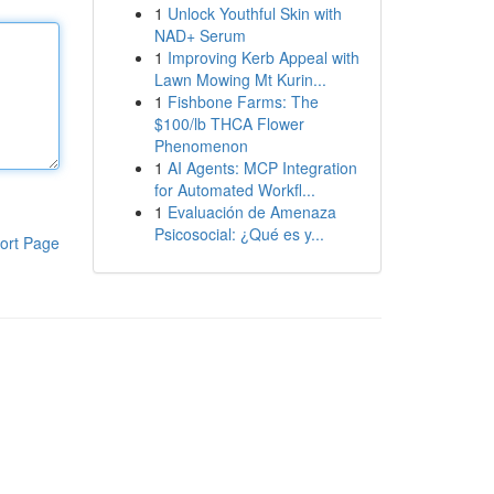
1
Unlock Youthful Skin with
NAD+ Serum
1
Improving Kerb Appeal with
Lawn Mowing Mt Kurin...
1
Fishbone Farms: The
$100/lb THCA Flower
Phenomenon
1
AI Agents: MCP Integration
for Automated Workfl...
1
Evaluación de Amenaza
Psicosocial: ¿Qué es y...
ort Page