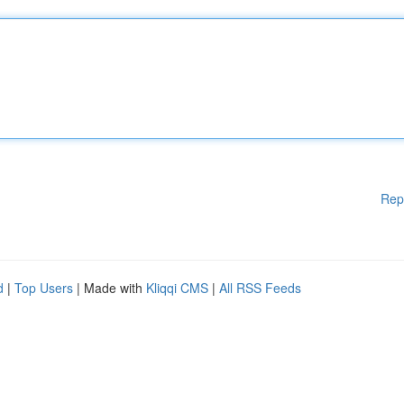
Rep
d
|
Top Users
| Made with
Kliqqi CMS
|
All RSS Feeds