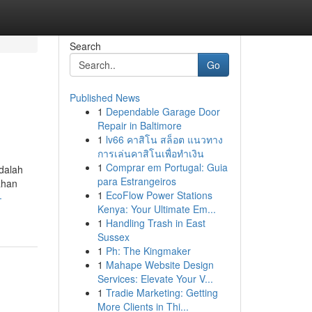
Search
Go
Published News
1
Dependable Garage Door
Repair in Baltimore
1
lv66 คาสิโน สล็อต แนวทาง
การเล่นคาสิโนเพื่อทำเงิน
1
Comprar em Portugal: Guia
adalah
para Estrangeiros
ahan
1
EcoFlow Power Stations
-
Kenya: Your Ultimate Em...
1
Handling Trash in East
Sussex
1
Ph: The Kingmaker
1
Mahape Website Design
Services: Elevate Your V...
1
Tradie Marketing: Getting
More Clients in Thi...