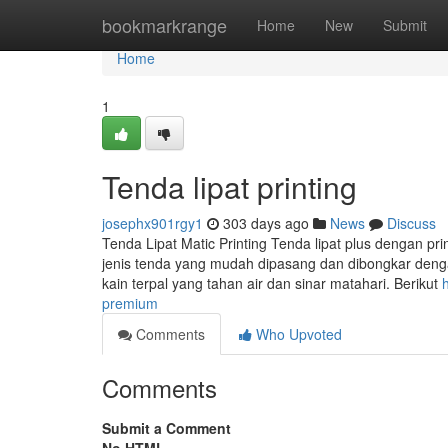
Home
bookmarkrange
Home
New
Submit
Home
1
Tenda lipat printing
josephx901rgy1
303 days ago
News
Discuss
Tenda Lipat Matic Printing Tenda lipat plus dengan pri
jenis tenda yang mudah dipasang dan dibongkar denga
kain terpal yang tahan air dan sinar matahari. Berikut
premium
Comments
Who Upvoted
Comments
Submit a Comment