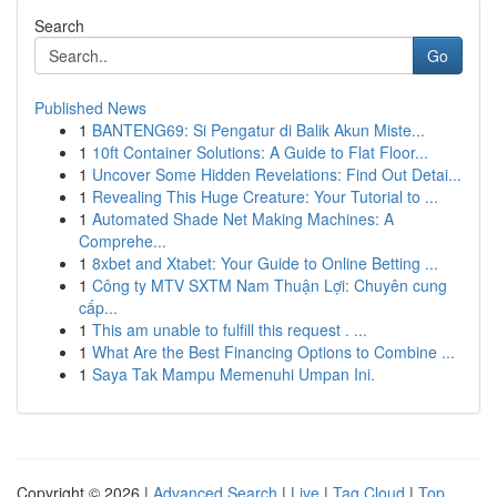
Search
Go
Published News
1
BANTENG69: Si Pengatur di Balik Akun Miste...
1
10ft Container Solutions: A Guide to Flat Floor...
1
Uncover Some Hidden Revelations: Find Out Detai...
1
Revealing This Huge Creature: Your Tutorial to ...
1
Automated Shade Net Making Machines: A
Comprehe...
1
8xbet and Xtabet: Your Guide to Online Betting ...
1
Công ty MTV SXTM Nam Thuận Lợi: Chuyên cung
cấp...
1
This am unable to fulfill this request . ...
1
What Are the Best Financing Options to Combine ...
1
Saya Tak Mampu Memenuhi Umpan Ini.
Copyright © 2026 |
Advanced Search
|
Live
|
Tag Cloud
|
Top