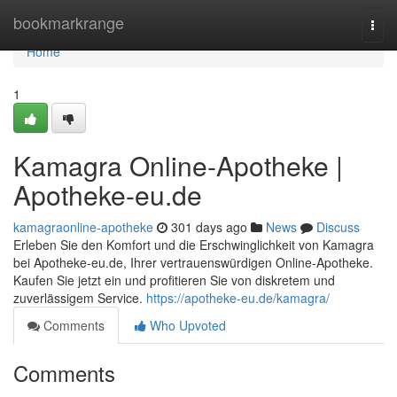
Home
bookmarkrange
Togg
navi
Home
1
Kamagra Online-Apotheke |
Apotheke-eu.de
kamagraonline-apotheke
301 days ago
News
Discuss
Erleben Sie den Komfort und die Erschwinglichkeit von Kamagra
bei Apotheke-eu.de, Ihrer vertrauenswürdigen Online-Apotheke.
Kaufen Sie jetzt ein und profitieren Sie von diskretem und
zuverlässigem Service.
https://apotheke-eu.de/kamagra/
Comments
Who Upvoted
Comments