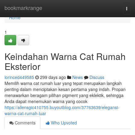
Home
bookmarkrange
Togg
navi
Home
1
Keindahan Warna Cat Rumah
Eksterior
lorinced449585
299 days ago
News
Discuss
Memilih warna cat rumah luar yang tepat merupakan langkah
penting dalam menciptakan kesan pertama yang indah. Propan
menawarkan beragam pilihan pigment yang eklektik, sehingga
Anda dapat menemukan warna yang cocok
https://allensgic410755.buyoutblog.com/37763639/elegansi-
warna-cat-rumah-luar
Comments
Who Upvoted