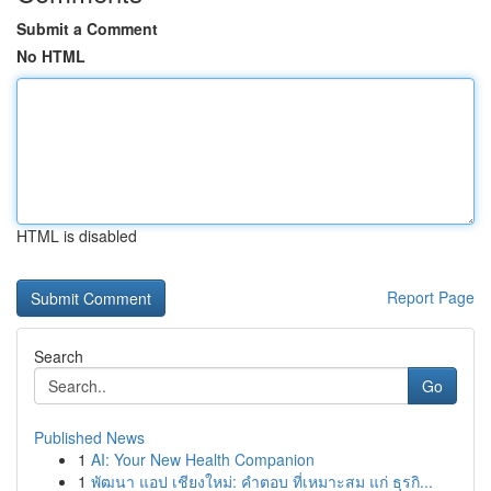
Submit a Comment
No HTML
HTML is disabled
Report Page
Search
Go
Published News
1
AI: Your New Health Companion
1
พัฒนา แอป เชียงใหม่: คำตอบ ที่เหมาะสม แก่ ธุรกิ...