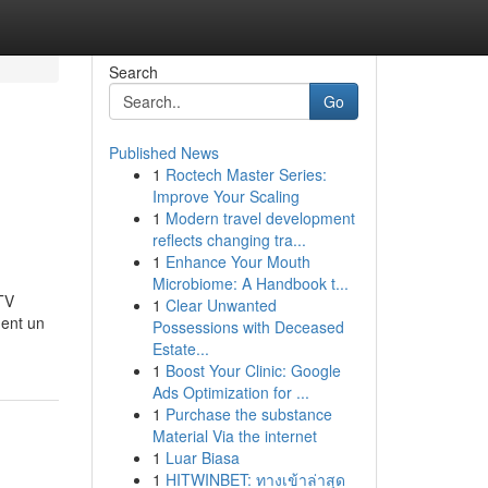
Search
Go
Published News
1
Roctech Master Series:
Improve Your Scaling
1
Modern travel development
reflects changing tra...
1
Enhance Your Mouth
Microbiome: A Handbook t...
TV
1
Clear Unwanted
ment un
Possessions with Deceased
Estate...
1
Boost Your Clinic: Google
Ads Optimization for ...
1
Purchase the substance
Material Via the internet
1
Luar Biasa
1
HITWINBET: ทางเข้าล่าสุด