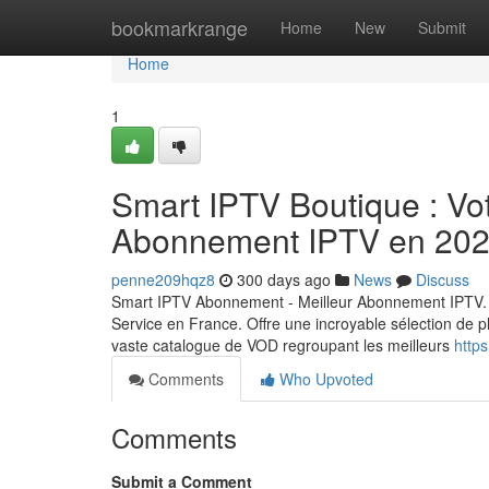
Home
bookmarkrange
Home
New
Submit
Home
1
Smart IPTV Boutique : Vot
Abonnement IPTV en 20
penne209hqz8
300 days ago
News
Discuss
Smart IPTV Abonnement - Meilleur Abonnement IPTV. 
Service en France. Offre une incroyable sélection de p
vaste catalogue de VOD regroupant les meilleurs
https
Comments
Who Upvoted
Comments
Submit a Comment