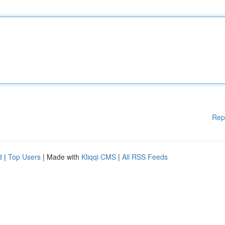
Rep
d
|
Top Users
| Made with
Kliqqi CMS
|
All RSS Feeds