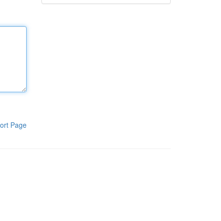
ort Page