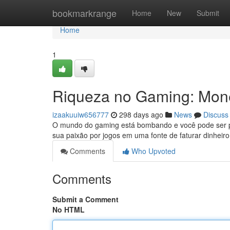
Home
bookmarkrange
Home
New
Submit
Home
1
Riqueza no Gaming: Mon
izaakuuiw656777
298 days ago
News
Discuss
O mundo do gaming está bombando e você pode ser p
sua paixão por jogos em uma fonte de faturar dinheiro
Comments
Who Upvoted
Comments
Submit a Comment
No HTML