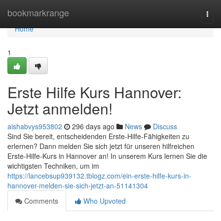
Home
bookmarkrange
Togg
navi
Home
1
Erste Hilfe Kurs Hannover:
Jetzt anmelden!
aishabvys953802
296 days ago
News
Discuss
Sind Sie bereit, entscheidenden Erste-Hilfe-Fähigkeiten zu
erlernen? Dann melden Sie sich jetzt für unseren hilfreichen
Erste-Hilfe-Kurs in Hannover an! In unserem Kurs lernen Sie die
wichtigsten Techniken, um im
https://lancebsup939132.tblogz.com/ein-erste-hilfe-kurs-in-
hannover-melden-sie-sich-jetzt-an-51141304
Comments
Who Upvoted