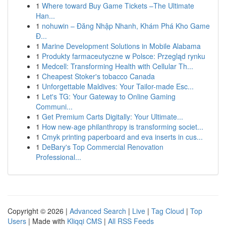
1
Where toward Buy Game Tickets –The Ultimate
Han...
1
nohuwin – Đăng Nhập Nhanh, Khám Phá Kho Game
Đ...
1
Marine Development Solutions in Mobile Alabama
1
Produkty farmaceutyczne w Polsce: Przegląd rynku
1
Medcell: Transforming Health with Cellular Th...
1
Cheapest Stoker's tobacco Canada
1
Unforgettable Maldives: Your Tailor-made Esc...
1
Let's TG: Your Gateway to Online Gaming
Communi...
1
Get Premium Carts Digitally: Your Ultimate...
1
How new-age philanthropy is transforming societ...
1
Cmyk printing paperboard and eva inserts in cus...
1
DeBary's Top Commercial Renovation
Professional...
Copyright © 2026 |
Advanced Search
|
Live
|
Tag Cloud
|
Top
Users
| Made with
Kliqqi CMS
|
All RSS Feeds