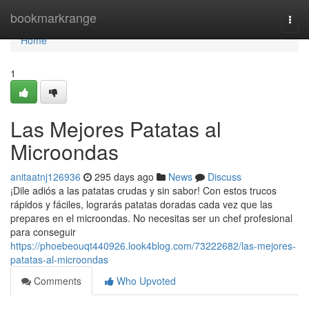
Home
bookmarkrange
Togg
navi
Home
1
Las Mejores Patatas al
Microondas
anitaatnj126936
295 days ago
News
Discuss
¡Dile adiós a las patatas crudas y sin sabor! Con estos trucos
rápidos y fáciles, lograrás patatas doradas cada vez que las
prepares en el microondas. No necesitas ser un chef profesional
para conseguir
https://phoebeouqt440926.look4blog.com/73222682/las-mejores-
patatas-al-microondas
Comments
Who Upvoted