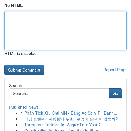
No HTML
HTML is disabled
Report Page
Search
Go
Published News
1
Phân Tích Xỉu Chủ MN - Bảng Xổ Số VIP : Đánh...
1
다낭 밤문화: 짜릿함과 위험, 무엇이 숨겨져 있을까?
1
Terrapene Tortoise for Acquisition: Your C...
1
Constructing for Expansion: Sterile Struc...