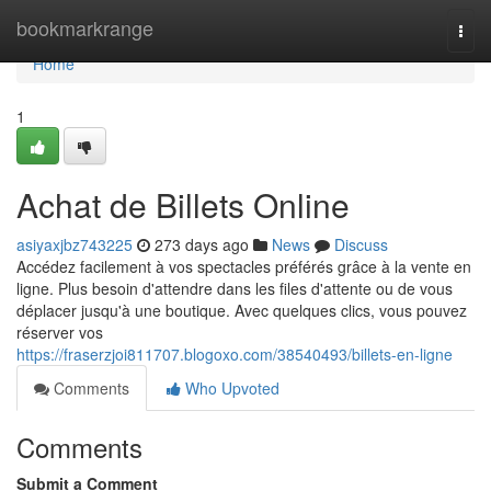
Home
bookmarkrange
Togg
navi
Home
1
Achat de Billets Online
asiyaxjbz743225
273 days ago
News
Discuss
Accédez facilement à vos spectacles préférés grâce à la vente en
ligne. Plus besoin d'attendre dans les files d'attente ou de vous
déplacer jusqu'à une boutique. Avec quelques clics, vous pouvez
réserver vos
https://fraserzjoi811707.blogoxo.com/38540493/billets-en-ligne
Comments
Who Upvoted
Comments
Submit a Comment