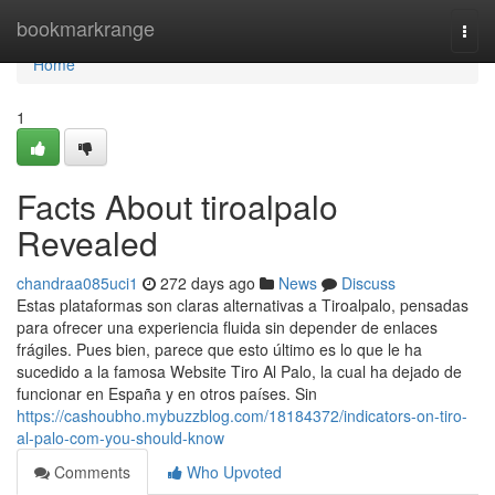
Home
bookmarkrange
Togg
navi
Home
1
Facts About tiroalpalo
Revealed
chandraa085uci1
272 days ago
News
Discuss
Estas plataformas son claras alternativas a Tiroalpalo, pensadas
para ofrecer una experiencia fluida sin depender de enlaces
frágiles. Pues bien, parece que esto último es lo que le ha
sucedido a la famosa Website Tiro Al Palo, la cual ha dejado de
funcionar en España y en otros países. Sin
https://cashoubho.mybuzzblog.com/18184372/indicators-on-tiro-
al-palo-com-you-should-know
Comments
Who Upvoted