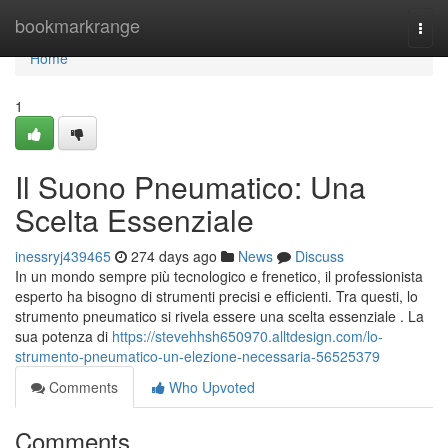
Home
bookmarkrange
Togg
navi
Home
1
Il Suono Pneumatico: Una
Scelta Essenziale
inessryj439465
274 days ago
News
Discuss
In un mondo sempre più tecnologico e frenetico, il professionista
esperto ha bisogno di strumenti precisi e efficienti. Tra questi, lo
strumento pneumatico si rivela essere una scelta essenziale . La
sua potenza di
https://stevehhsh650970.alltdesign.com/lo-
strumento-pneumatico-un-elezione-necessaria-56525379
Comments
Who Upvoted
Comments