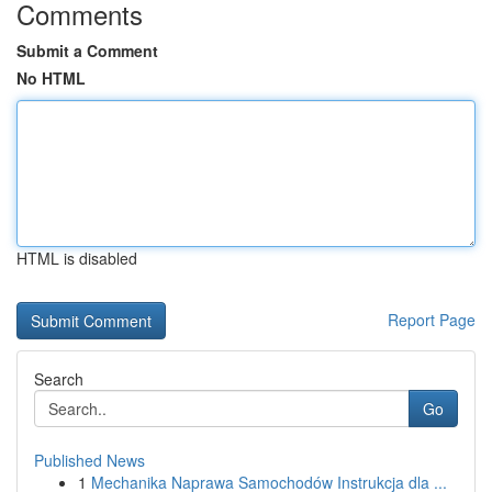
Comments
Submit a Comment
No HTML
HTML is disabled
Report Page
Search
Go
Published News
1
Mechanika Naprawa Samochodów Instrukcja dla ...