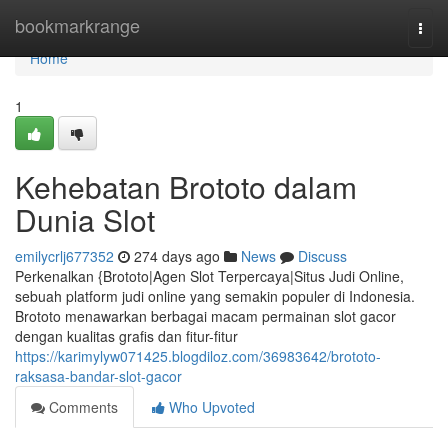
Home
bookmarkrange
Togg
navi
Home
1
Kehebatan Brototo dalam
Dunia Slot
emilycrlj677352
274 days ago
News
Discuss
Perkenalkan {Brototo|Agen Slot Terpercaya|Situs Judi Online,
sebuah platform judi online yang semakin populer di Indonesia.
Brototo menawarkan berbagai macam permainan slot gacor
dengan kualitas grafis dan fitur-fitur
https://karimylyw071425.blogdiloz.com/36983642/brototo-
raksasa-bandar-slot-gacor
Comments
Who Upvoted