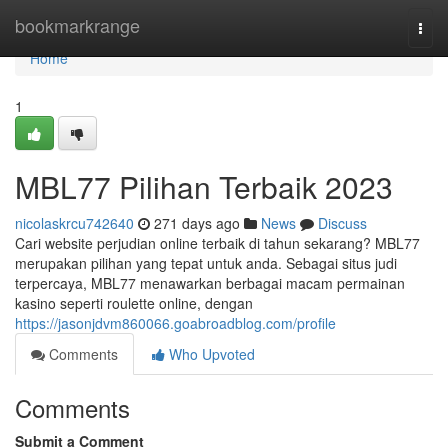
Home
bookmarkrange
Togg
navi
Home
1
MBL77 Pilihan Terbaik 2023
nicolaskrcu742640
271 days ago
News
Discuss
Cari website perjudian online terbaik di tahun sekarang? MBL77
merupakan pilihan yang tepat untuk anda. Sebagai situs judi
terpercaya, MBL77 menawarkan berbagai macam permainan
kasino seperti roulette online, dengan
https://jasonjdvm860066.goabroadblog.com/profile
Comments
Who Upvoted
Comments
Submit a Comment