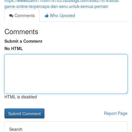
https://wwwsuami77com15703.csublogs.com/45827574/situs-
game-online-terpercaya-dan-seru-untuk-semua-pemain
Comments
Who Upvoted
Comments
Submit a Comment
No HTML
HTML is disabled
Report Page
Search