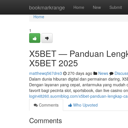
Home
bookmarkrange
Home
New
Submit
Home
1
X5BET — Panduan Lengka
X5BET 2025
matthewq567dre3
270 days ago
News
Discus
Dalam dunia hiburan digital dan permainan daring, X5
Dengan layanan yang cepat, antarmuka yang mudah dig
favorit bagi pecinta slot, sportsbook, dan live casino 
login48260.suomiblog.com/x5bet-panduan-lengkap-car
Comments
Who Upvoted
Comments