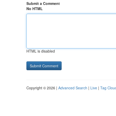
Submit a Comment
No HTML
HTML is disabled
Copyright © 2026 |
Advanced Search
|
Live
|
Tag Clou