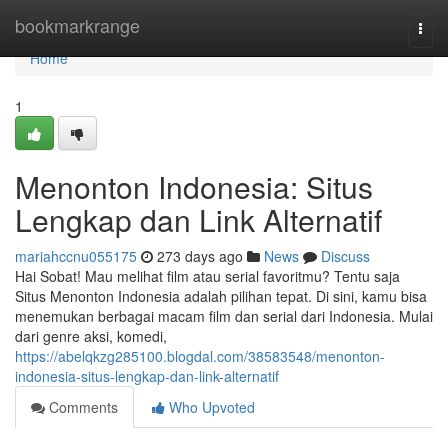
Home
bookmarkrange
Togg
navi
Home
1
Menonton Indonesia: Situs
Lengkap dan Link Alternatif
mariahccnu055175
273 days ago
News
Discuss
Hai Sobat! Mau melihat film atau serial favoritmu? Tentu saja
Situs Menonton Indonesia adalah pilihan tepat. Di sini, kamu bisa
menemukan berbagai macam film dan serial dari Indonesia. Mulai
dari genre aksi, komedi,
https://abelqkzg285100.blogdal.com/38583548/menonton-
indonesia-situs-lengkap-dan-link-alternatif
Comments
Who Upvoted