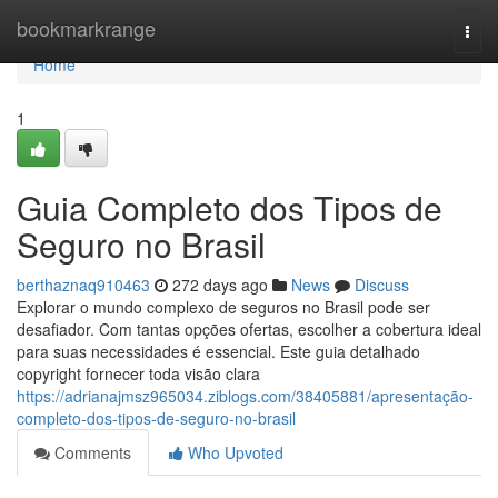
Home
bookmarkrange
Togg
navi
Home
1
Guia Completo dos Tipos de
Seguro no Brasil
berthaznaq910463
272 days ago
News
Discuss
Explorar o mundo complexo de seguros no Brasil pode ser
desafiador. Com tantas opções ofertas, escolher a cobertura ideal
para suas necessidades é essencial. Este guia detalhado
copyright fornecer toda visão clara
https://adrianajmsz965034.ziblogs.com/38405881/apresentação-
completo-dos-tipos-de-seguro-no-brasil
Comments
Who Upvoted