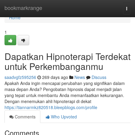
Home
bookmarkrange
Togg
navi
Home
1
Dapatkan Hipnoterapi Terdekat
untuk Perkembanganmu
saadvgfz595256
269 days ago
News
Discuss
Apakah Anda ingin mencapai perubahan yang signifikan dalam
masa depan Anda? Pengobatan hipnosis dapat menjadi jalan
yang tepat untuk membantu Anda memanfaatkan kekurangan.
Dengan menemukan ahli hipnoterapi di dekat
https://tiannarmkz820518.bleepblogs.com/profile
Comments
Who Upvoted
Comments