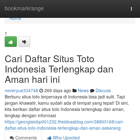
Home
bookmarkrange
Togg
navi
Home
1
Cari Daftar Situs Toto
Indonesia Terlengkap dan
Aman hari ini
neveryue334748
269 days ago
News
Discuss
Berburu situs toto terpercaya di Indonesia bisa jadi sulit. Tapi
jangan khawatir, kamu sudah ada di tempat yang tepat! Di sini,
kita berikan daftar situs toto Indonesia terlengkap dan aman,
lengkap dengan informasi
https://georgiaiobp001232.theideasblog.com/38803168/cari-
daftar-situs-toto-indonesia-terlengkap-dan-aman-sekarang
Comments
Who Upvoted