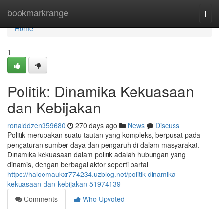
Home
bookmarkrange
Togg
navi
Home
1
Politik: Dinamika Kekuasaan
dan Kebijakan
ronalddzen359680
270 days ago
News
Discuss
Politik merupakan suatu tautan yang kompleks, berpusat pada
pengaturan sumber daya dan pengaruh di dalam masyarakat.
Dinamika kekuasaan dalam politik adalah hubungan yang
dinamis, dengan berbagai aktor seperti partai
https://haleemaukxr774234.uzblog.net/politik-dinamika-
kekuasaan-dan-kebijakan-51974139
Comments
Who Upvoted