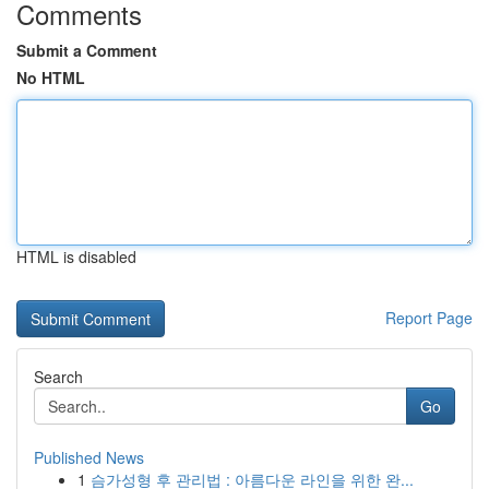
Comments
Submit a Comment
No HTML
HTML is disabled
Report Page
Search
Go
Published News
1
슴가성형 후 관리법 : 아름다운 라인을 위한 완...