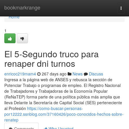
Home
bookmarkrange
Togg
navi
Home
1
El 5-Segundo truco para
renaper dni turnos
enricoc219mam4
267 days ago
News
Discuss
Ingresa a ​la página web de ANSES y rebusca la sección ⁢de
Potenciar Trabajo o programas de empleo. El Registro Nacional
de Trabajadores y Trabajadoras de la Economía Popular
(ReNaTEP) forma parte de una política pública más amplia que
lleva Delante la Secretaría de Capital Social (SES) perteneciente
al Profesión
https://como-buscar-personas-
por12222.ssnblog.com/37160426/poco-conocidos-hechos-sobre-
renatep
Comments
Who Upvoted