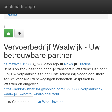
Home
bookmarkrange
Togg
navi
Home
1
Vervoerbedrijf Waalwijk - Uw
betrouwbare partner
haimawvdj319980
268 days ago
News
Discuss
Bent u op zoek naar een degelijk transport in Waalwijk? Dan bent
u bij Uw Verplaatsing aan het juiste adres! Wij bieden een snelle
service voor alle uw bewegingen behoeften. Afspraken in
Waalwijk en omgeving
https://kobibzks353184.gynoblog.com/37253680/verplaatsing-
waalwijk-uw-betrouwbare-chauffeur
Comments
Who Upvoted