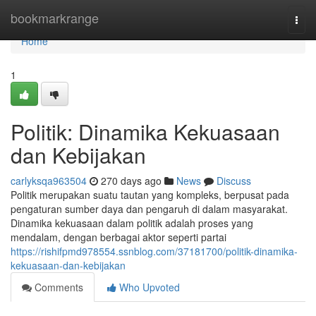
Home
bookmarkrange
Togg
navi
Home
1
Politik: Dinamika Kekuasaan
dan Kebijakan
carlyksqa963504
270 days ago
News
Discuss
Politik merupakan suatu tautan yang kompleks, berpusat pada
pengaturan sumber daya dan pengaruh di dalam masyarakat.
Dinamika kekuasaan dalam politik adalah proses yang
mendalam, dengan berbagai aktor seperti partai
https://rishifpmd978554.ssnblog.com/37181700/politik-dinamika-
kekuasaan-dan-kebijakan
Comments
Who Upvoted