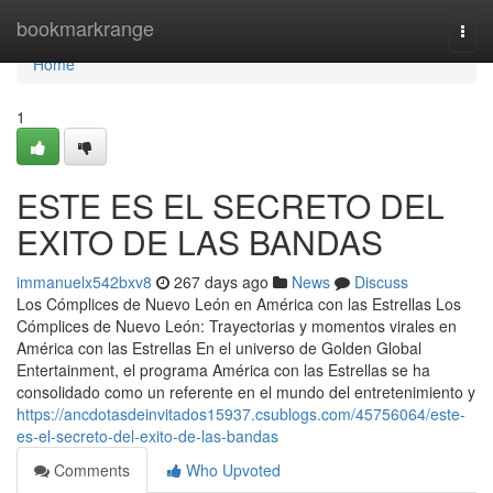
Home
bookmarkrange
Togg
navi
Home
1
ESTE ES EL SECRETO DEL
EXITO DE LAS BANDAS
immanuelx542bxv8
267 days ago
News
Discuss
Los Cómplices de Nuevo León en América con las Estrellas Los
Cómplices de Nuevo León: Trayectorias y momentos virales en
América con las Estrellas En el universo de Golden Global
Entertainment, el programa América con las Estrellas se ha
consolidado como un referente en el mundo del entretenimiento y
https://ancdotasdeinvitados15937.csublogs.com/45756064/este-
es-el-secreto-del-exito-de-las-bandas
Comments
Who Upvoted