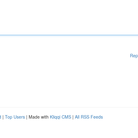
Rep
d
|
Top Users
| Made with
Kliqqi CMS
|
All RSS Feeds