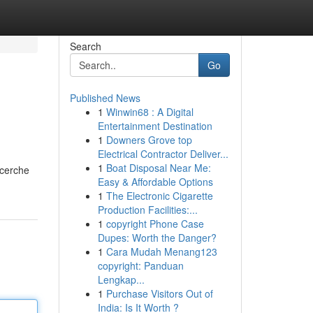
Search
Go
Published News
1
Winwin68 : A Digital
Entertainment Destination
1
Downers Grove top
Electrical Contractor Deliver...
1
Boat Disposal Near Me:
icerche
Easy & Affordable Options
1
The Electronic Cigarette
Production Facilities:...
1
copyright Phone Case
Dupes: Worth the Danger?
1
Cara Mudah Menang123
copyright: Panduan
Lengkap...
1
Purchase Visitors Out of
India: Is It Worth ?