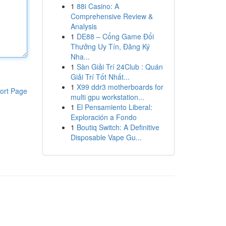
1
88i Casino: A
Comprehensive Review &
Analysis
1
DE88 – Cổng Game Đổi
Thưởng Uy Tín, Đăng Ký
Nha...
1
Sàn Giải Trí 24Club : Quán
Giải Trí Tốt Nhất...
1
X99 ddr3 motherboards for
ort Page
multi gpu workstation...
1
El Pensamiento Liberal:
Exploración a Fondo
1
Boutiq Switch: A Definitive
Disposable Vape Gu...