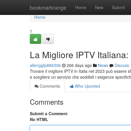
Home
bookmarkrange
Home
New
Submit
Home
1
La Migliore IPTV Italiana:
allenggtp886306
266 days ago
News
Discuss
Trovare il migliore IPTV in Italia nel 2023 può essere sf
e scegliere un servizio che soddisfi i esigenze specific
Comments
Who Upvoted
Comments
Submit a Comment
No HTML