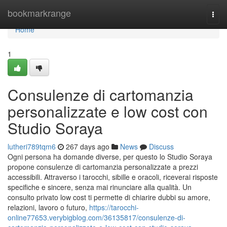
Home
bookmarkrange
Togg
navi
Home
1
Consulenze di cartomanzia
personalizzate e low cost con
Studio Soraya
lutheri789tqm6
267 days ago
News
Discuss
Ogni persona ha domande diverse, per questo lo Studio Soraya
propone consulenze di cartomanzia personalizzate a prezzi
accessibili. Attraverso i tarocchi, sibille e oracoli, riceverai risposte
specifiche e sincere, senza mai rinunciare alla qualità. Un
consulto privato low cost ti permette di chiarire dubbi su amore,
relazioni, lavoro o futuro,
https://tarocchi-
online77653.verybigblog.com/36135817/consulenze-di-