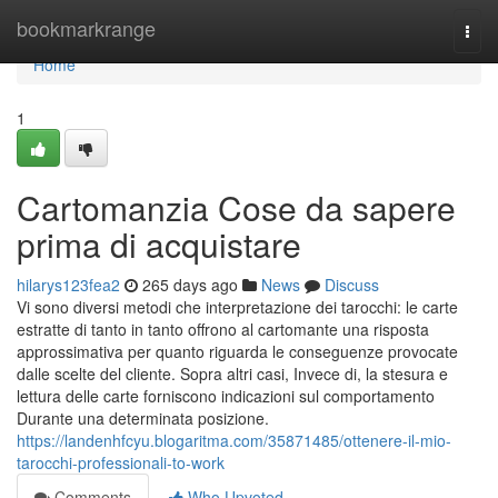
Home
bookmarkrange
Togg
navi
Home
1
Cartomanzia Cose da sapere
prima di acquistare
hilarys123fea2
265 days ago
News
Discuss
Vi sono diversi metodi che interpretazione dei tarocchi: le carte
estratte di tanto in tanto offrono al cartomante una risposta
approssimativa per quanto riguarda le conseguenze provocate
dalle scelte del cliente. Sopra altri casi, Invece di, la stesura e
lettura delle carte forniscono indicazioni sul comportamento
Durante una determinata posizione.
https://landenhfcyu.blogaritma.com/35871485/ottenere-il-mio-
tarocchi-professionali-to-work
Comments
Who Upvoted