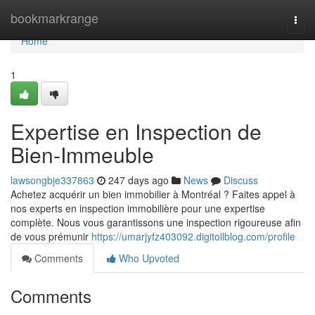
Home
bookmarkrange
Togg
navi
Home
1
Expertise en Inspection de
Bien-Immeuble
lawsongbje337863
247 days ago
News
Discuss
Achetez acquérir un bien immobilier à Montréal ? Faites appel à
nos experts en inspection immobilière pour une expertise
complète. Nous vous garantissons une inspection rigoureuse afin
de vous prémunir
https://umarjyfz403092.digitollblog.com/profile
Comments
Who Upvoted
Comments