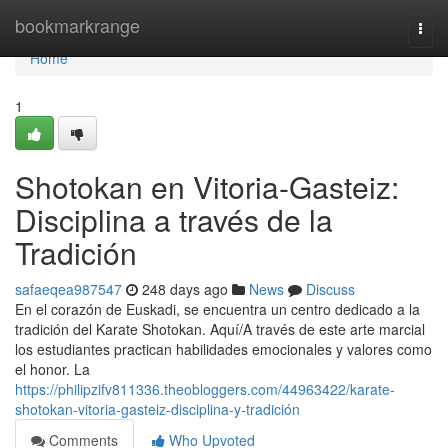
Home
bookmarkrange
Togg
navi
Home
1
Shotokan en Vitoria-Gasteiz:
Disciplina a través de la
Tradición
safaeqea987547
248 days ago
News
Discuss
En el corazón de Euskadi, se encuentra un centro dedicado a la
tradición del Karate Shotokan. Aquí/A través de este arte marcial
los estudiantes practican habilidades emocionales y valores como
el honor. La
https://philipzifv811336.theobloggers.com/44963422/karate-
shotokan-vitoria-gasteiz-disciplina-y-tradición
Comments
Who Upvoted