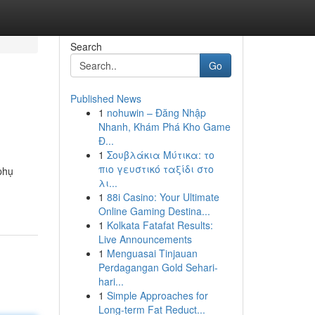
Search
Go
Published News
1
nohuwin – Đăng Nhập
Nhanh, Khám Phá Kho Game
Đ...
1
Σουβλάκια Μύτικα: το
πιο γευστικό ταξίδι στο
 phụ
λι...
1
88i Casino: Your Ultimate
Online Gaming Destina...
1
Kolkata Fatafat Results:
Live Announcements
1
Menguasai Tinjauan
Perdagangan Gold Sehari-
hari...
1
Simple Approaches for
Long-term Fat Reduct...