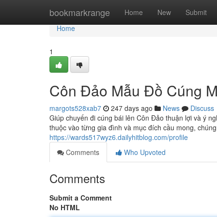
Home
bookmarkrange
Home
New
Submit
Home
1
Côn Đảo Mẫu Đồ Cúng M
margots528xab7
247 days ago
News
Discuss
Giúp chuyến đi cúng bái lên Côn Đảo thuận lợi và ý ngh
thuộc vào từng gia đình và mục đích cầu mong, chúng
https://wards517wyz6.dailyhitblog.com/profile
Comments
Who Upvoted
Comments
Submit a Comment
No HTML