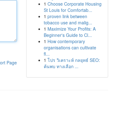
1
Choose Corporate Housing
St Louis for Comfortab...
1
proven link between
tobacco use and malig...
1
Maximize Your Profits: A
Beginner's Guide to Cl...
1
How contemporary
organisations can cultivate
fl...
1
โปร วิเคราะห์ กลยุทธ์ SEO:
ort Page
ค้นพบ ทางเลือก ...