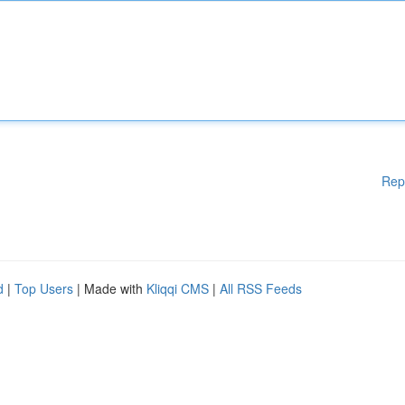
Rep
d
|
Top Users
| Made with
Kliqqi CMS
|
All RSS Feeds