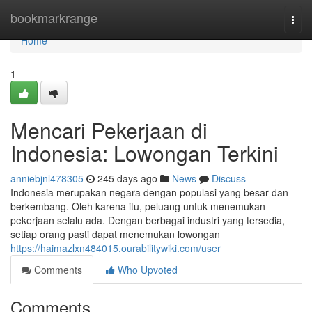
Home
bookmarkrange
Togg
navi
Home
1
Mencari Pekerjaan di
Indonesia: Lowongan Terkini
anniebjnl478305
245 days ago
News
Discuss
Indonesia merupakan negara dengan populasi yang besar dan
berkembang. Oleh karena itu, peluang untuk menemukan
pekerjaan selalu ada. Dengan berbagai industri yang tersedia,
setiap orang pasti dapat menemukan lowongan
https://haimazlxn484015.ourabilitywiki.com/user
Comments
Who Upvoted
Comments