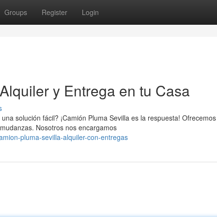
Groups
Register
Login
Alquiler y Entrega en tu Casa
s
 una solución fácil? ¡Camión Pluma Sevilla es la respuesta! Ofrecemos
ra mudanzas. Nosotros nos encargamos
camion-pluma-sevilla-alquiler-con-entregas