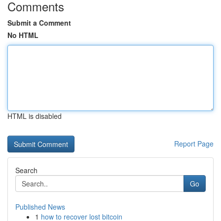
Comments
Submit a Comment
No HTML
HTML is disabled
Report Page
Search
Go
Published News
1
how to recover lost bitcoin