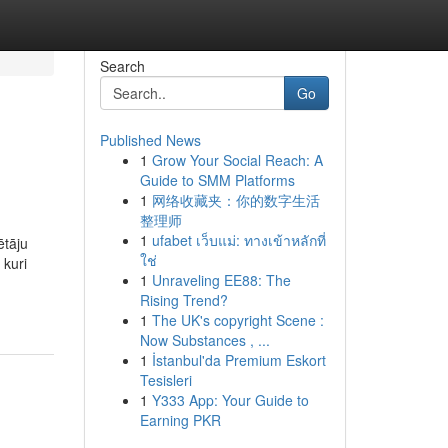
Search
Go
Published News
1
Grow Your Social Reach: A
Guide to SMM Platforms
1
网络收藏夹：你的数字生活
整理师
1
ufabet เว็บแม่: ทางเข้าหลักที่
ētāju
ใช่
 kuri
1
Unraveling EE88: The
Rising Trend?
1
The UK's copyright Scene :
Now Substances , ...
1
İstanbul'da Premium Eskort
Tesisleri
1
Y333 App: Your Guide to
Earning PKR