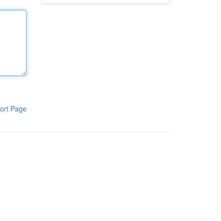
ort Page