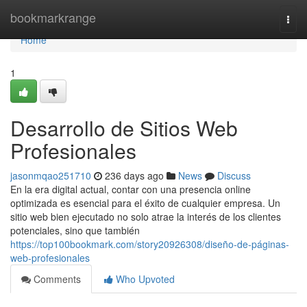
Home
bookmarkrange
Togg
navi
Home
1
Desarrollo de Sitios Web
Profesionales
jasonmqao251710
236 days ago
News
Discuss
En la era digital actual, contar con una presencia online
optimizada es esencial para el éxito de cualquier empresa. Un
sitio web bien ejecutado no solo atrae la interés de los clientes
potenciales, sino que también
https://top100bookmark.com/story20926308/diseño-de-páginas-
web-profesionales
Comments
Who Upvoted