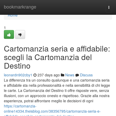
Home
bookmarkrange
Togg
navi
Home
1
Cartomanzia seria e affidabile:
scegli la Cartomanzia del
Destino
leonardn902cby1
237 days ago
News
Discuss
La differenza tra un consulto qualunque e una cartomanzia seria
e affidabile sta nella professionalità e nella sensibilità di chi legge
le carte. La Cartomanzia del Destino ti offre risposte vere, senza
illusioni, con un approccio onesto e rispettoso. Grazie alla nostra
esperienza, potrai affrontare meglio le decisioni di ogni
https://cartomanzia-
online14334.theisblog.com/38356795/cartomanzia-seria-e-