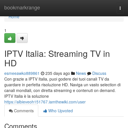
Home
bookmarkrange
Togg
navi
Home
1
IPTV Italia: Streaming TV in
HD
esmeeawko889861
235 days ago
News
Discuss
Con grazie a IPTV Italia, puoi godere dei tuoi canali TV da
guardare in perfetta risoluzione HD. Naviga un vasto selection di
canali mondiali, con diretta streaming e contenuti on demand.
IPTV Italia è la soluzione
https://albieveoh151767.iamthewiki.com/user
Comments
Who Upvoted
Comments