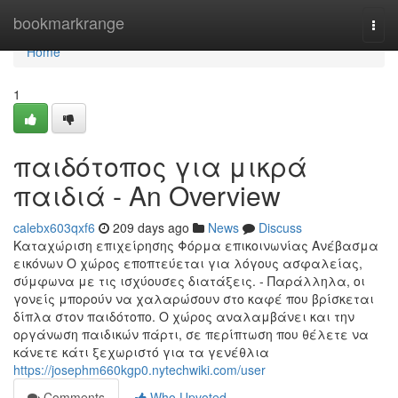
Home
bookmarkrange
Togg
navi
Home
1
παιδότοπος για μικρά
παιδιά - An Overview
calebx603qxf6
209 days ago
News
Discuss
Καταχώριση επιχείρησης Φόρμα επικοινωνίας Ανέβασμα
εικόνων Ο χώρος εποπτεύεται για λόγους ασφαλείας,
σύμφωνα με τις ισχύουσες διατάξεις. - Παράλληλα, οι
γονείς μπορούν να χαλαρώσουν στο καφέ που βρίσκεται
δίπλα στον παιδότοπο. Ο χώρος αναλαμβάνει και την
οργάνωση παιδικών πάρτι, σε περίπτωση που θέλετε να
κάνετε κάτι ξεχωριστό για τα γενέθλια
https://josephm660kgp0.nytechwiki.com/user
Comments
Who Upvoted