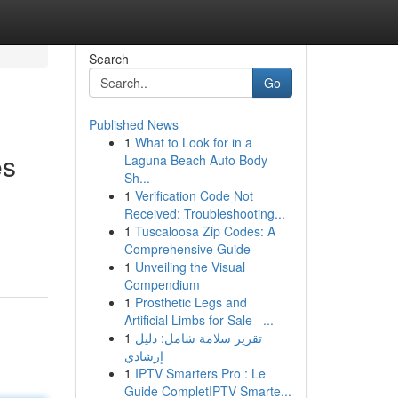
Search
Go
Published News
1
What to Look for in a
es
Laguna Beach Auto Body
Sh...
1
Verification Code Not
Received: Troubleshooting...
1
Tuscaloosa Zip Codes: A
Comprehensive Guide
1
Unveiling the Visual
Compendium
1
Prosthetic Legs and
Artificial Limbs for Sale –...
1
تقرير سلامة شامل: دليل
إرشادي
1
IPTV Smarters Pro : Le
Guide CompletIPTV Smarte...