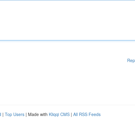
Rep
d
|
Top Users
| Made with
Kliqqi CMS
|
All RSS Feeds