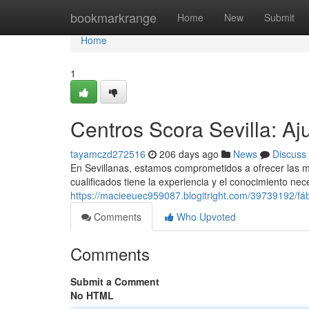
Home
bookmarkrange
Home
New
Submit
Home
1
Centros Scora Sevilla: A
tayamczd272516
206 days ago
News
Discuss
En Sevillanas, estamos comprometidos a ofrecer las 
cualificados tiene la experiencia y el conocimiento ne
https://macieeuec959087.blogitright.com/39739192/fá
Comments
Who Upvoted
Comments
Submit a Comment
No HTML