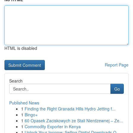
HTML is disabled
Report Page
Search
Go
Published News
1
Finding the Right Granada Hills Hydro Jetting f...
1
Bingo+
1
60 Opasek Zaciskowych ze Stali Nierdzewnej – Ze...
1
Commodity Exporter in Kenya
1
Unlock Your Income: Selling Digital Downloads O...