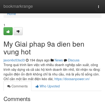
Home
bookmarkrange
Togg
navi
Home
1
My Giai phap 9a dien ben
vung hot
jaxon6o53scl3
194 days ago
News
Discuss
Trong quá trình làm việc với nhiều doanh nghiệp sản xuất, công
trình xây dựng và cả các hộ kinh doanh lớn nhỏ, tôi nhận ra rằng:
nguồn điện ổn định không chỉ là nhu cầu, mà là yếu tố sống còn.
Chỉ cần một lần mất điện kéo dài,
https://doosanpower.vn/
Comments
Who Upvoted
Comments