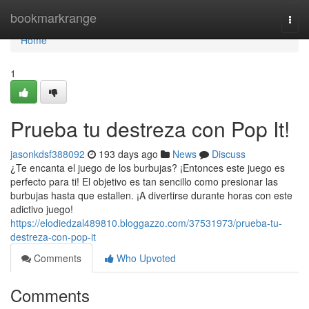
Home
bookmarkrange
Togg
navi
Home
1
Prueba tu destreza con Pop It!
jasonkdsf388092
193 days ago
News
Discuss
¿Te encanta el juego de los burbujas? ¡Entonces este juego es
perfecto para ti! El objetivo es tan sencillo como presionar las
burbujas hasta que estallen. ¡A divertirse durante horas con este
adictivo juego!
https://elodiedzal489810.bloggazzo.com/37531973/prueba-tu-
destreza-con-pop-it
Comments
Who Upvoted
Comments