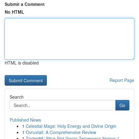
Submit a Comment
No HTML
HTML is disabled
Report Page
Search
Go
Published News
1
Celestial Mage: Holy Energy and Divine Origin
1
Ovruxtali: A Comprehensive Review
1
Tinder88: Situs Slot Gacor Terpercaya Nomor 1